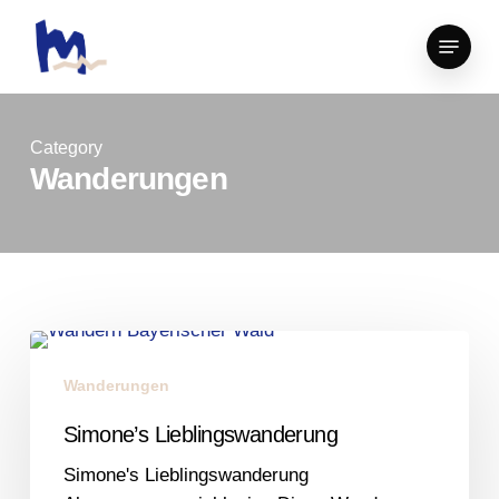
Skip
Menu
to
Close
main
Menu
content
Category
Wanderungen
Simone’s
Lieblingswanderung
Wanderungen
Simone’s Lieblingswanderung
Simone's Lieblingswanderung