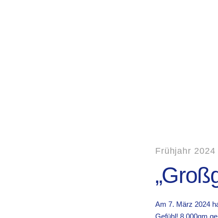
bis
Frühjahr 2024
„Großg
Am 7. März 2024 hab
Gefühl! 8.000qm ge