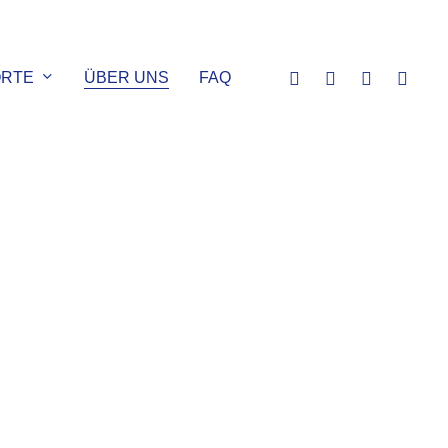
google-
instagram
phone
email
RTE
ÜBER UNS
FAQ
plus