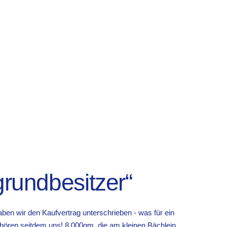
rundbesitzer“
en wir den Kaufvertrag unterschrieben - was für ein
hören seitdem uns! 8.000qm, die am kleinen Bächlein