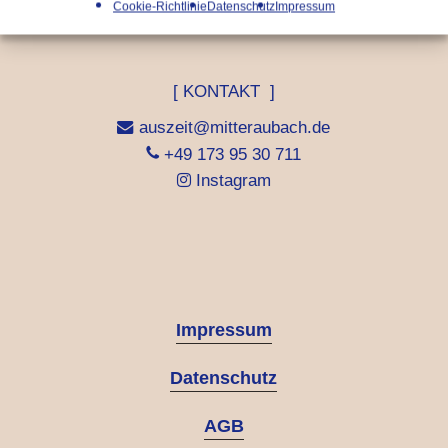
Rohrhof 38
Cookie-Richtlinie
Datenschutz
Impressum
94118 Jandelsbrunn
[ KONTAKT ]
auszeit@mitteraubach.de
+49 173 95 30 711
Instagram
Impressum
Datenschutz
AGB